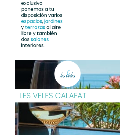
exclusivo
ponemos a tu
disposición varios
espacios
,
jardines
y
terrazas
al aire
libre y también
dos
salones
interiores.
LES VELES CALAFAT