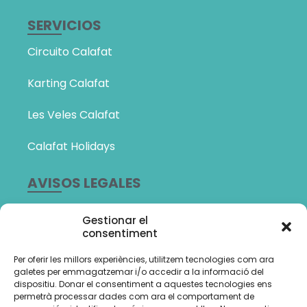
SERVICIOS
Circuito Calafat
Karting Calafat
Les Veles Calafat
Calafat Holidays
AVISOS LEGALES
Política de Privacidad
Gestionar el
consentiment
Política de cookies (UE)
Per oferir les millors experiències, utilitzem tecnologies com ara
Amb el suport de:
galetes per emmagatzemar i/o accedir a la informació del
dispositiu. Donar el consentiment a aquestes tecnologies ens
permetrà processar dades com ara el comportament de