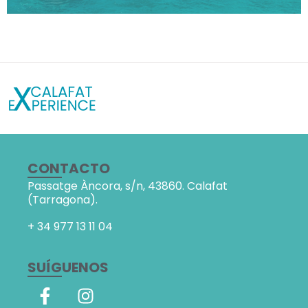
CONTACTO
Passatge Àncora, s/n,
43860. Calafat
(Tarragona).
+ 34
977 13 11 04
SUÍGUENOS