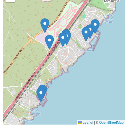
Leaflet
|
©
OpenStreetMap