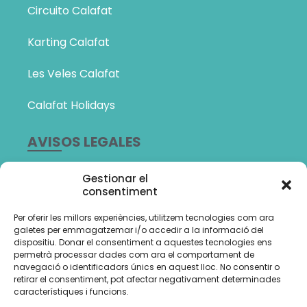
Circuito Calafat
Karting Calafat
Les Veles Calafat
Calafat Holidays
AVISOS LEGALES
Política de Privacidad
Gestionar el
consentiment
Política de cookies (UE)
Per oferir les millors experiències, utilitzem tecnologies com ara
Amb el suport de:
galetes per emmagatzemar i/o accedir a la informació del
dispositiu. Donar el consentiment a aquestes tecnologies ens
permetrà processar dades com ara el comportament de
navegació o identificadors únics en aquest lloc. No consentir o
retirar el consentiment, pot afectar negativament determinades
característiques i funcions.