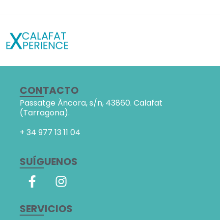
CONTACTO
Passatge Àncora, s/n,
43860. Calafat
(Tarragona).
+ 34
977 13 11 04
SUÍGUENOS
SERVICIOS