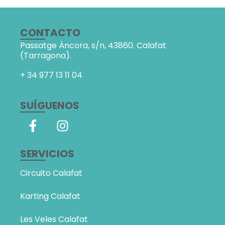
CONTACTO
Passatge Àncora, s/n,
43860. Calafat
(Tarragona).
+ 34
977 13 11 04
SUÍGUENOS
SERVICIOS
Circuito Calafat
Karting Calafat
Les Veles Calafat