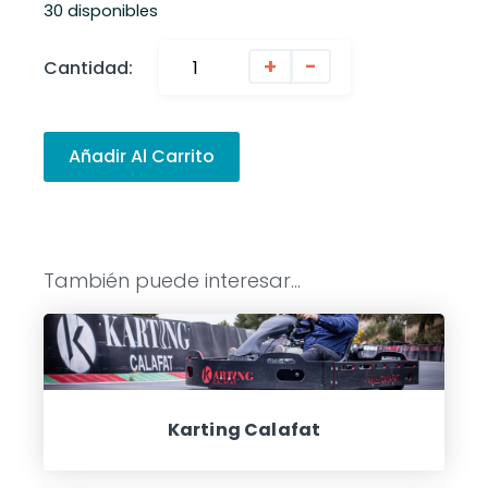
30 disponibles
Alte
+
-
Cantidad:
Añadir Al Carrito
También puede interesar...
Karting Calafat