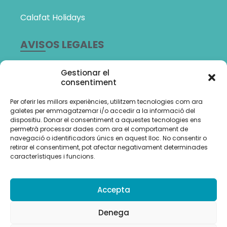
Calafat Holidays
AVISOS LEGALES
Política de Privacidad
Gestionar el
consentiment
Política de cookies (UE)
Per oferir les millors experiències, utilitzem tecnologies com ara
Amb el suport de:
galetes per emmagatzemar i/o accedir a la informació del
dispositiu. Donar el consentiment a aquestes tecnologies ens
permetrà processar dades com ara el comportament de
navegació o identificadors únics en aquest lloc. No consentir o
retirar el consentiment, pot afectar negativament determinades
característiques i funcions.
Accepta
Denega