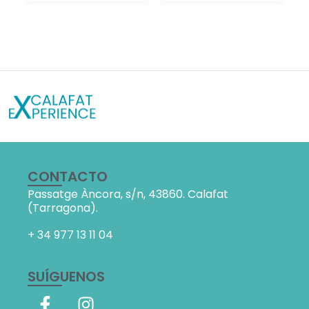
CONTACTO
Passatge Àncora, s/n,
43860. Calafat
(Tarragona).
+ 34
977 13 11 04
SUÍGUENOS