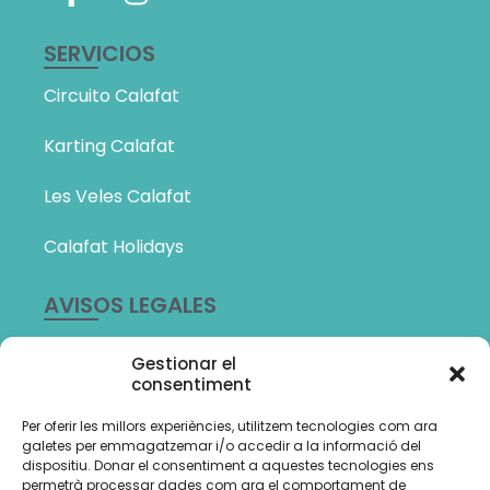
SERVICIOS
Circuito Calafat
Karting Calafat
Les Veles Calafat
Calafat Holidays
AVISOS LEGALES
Política de Privacidad
Gestionar el
consentiment
Política de cookies (UE)
Per oferir les millors experiències, utilitzem tecnologies com ara
Amb el suport de:
galetes per emmagatzemar i/o accedir a la informació del
dispositiu. Donar el consentiment a aquestes tecnologies ens
permetrà processar dades com ara el comportament de