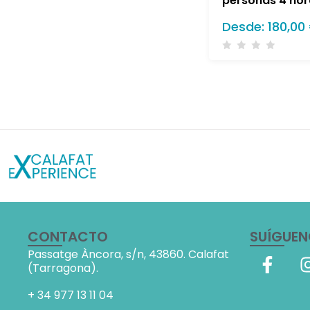
personas 4 hor
Desde:
180,00
CONTACTO
SUÍGUE
Passatge Àncora, s/n,
43860. Calafat
(Tarragona).
+ 34
977 13 11 04