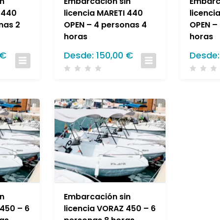
n
Embarcación sin
Embarc
 440
licencia MARETI 440
licenci
nas 2
OPEN – 4 personas 4
OPEN –
horas
horas
€
Desde:
150,00
€
Desde
n
Embarcación sin
 450 – 6
licencia VORAZ 450 – 6