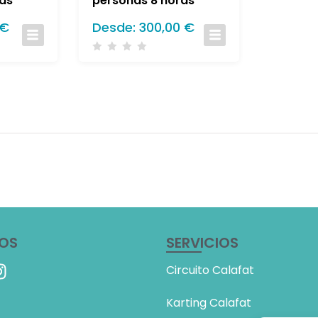
as
personas 8 horas
€
Desde:
300,00
€
NOS
SERVICIOS
Circuito Calafat
Karting Calafat