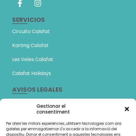
SERVICIOS
Circuito Calafat
Karting Calafat
Les Veles Calafat
Calafat Holidays
AVISOS LEGALES
Política de Privacidad
Gestionar el
consentiment
Política de cookies (UE)
Per oferir les millors experiències, utilitzem tecnologies com ara
Amb el suport de:
galetes per emmagatzemar i/o accedir a la informació del
dispositiu. Donar el consentiment a aquestes tecnologies ens