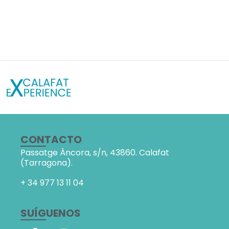
CONTACTO
Passatge Àncora, s/n,
43860. Calafat
(Tarragona).
+ 34
977 13 11 04
SUÍGUENOS