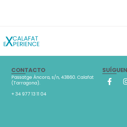
CONTACTO
SUÍGUE
Passatge Àncora, s/n,
43860. Calafat
(Tarragona).
+ 34
977 13 11 04