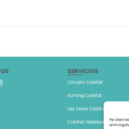
NOS
SERVICIOS
Circuito Calafat
Karting Calafat
Les Veles Calafat
Per oferir 
Calafat Holidays
emmagatzem