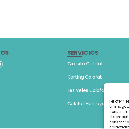
NOS
SERVICIOS
Circuito Calafat
Karting Calafat
Les Veles Calafat
Per oferir 
Calafat Holidays
emmagatzem
consentime
el comport
consentir 
característ