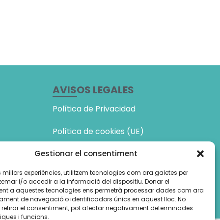
AVISOS LEGALES
Política de Privacidad
Política de cookies (UE)
Amb el suport de:
Gestionar el consentiment
les millors experiències, utilitzem tecnologies com ara galetes per
ar i/o accedir a la informació del dispositiu. Donar el
nt a aquestes tecnologies ens permetrà processar dades com ara
ament de navegació o identificadors únics en aquest lloc. No
o retirar el consentiment, pot afectar negativament determinades
iques i funcions.