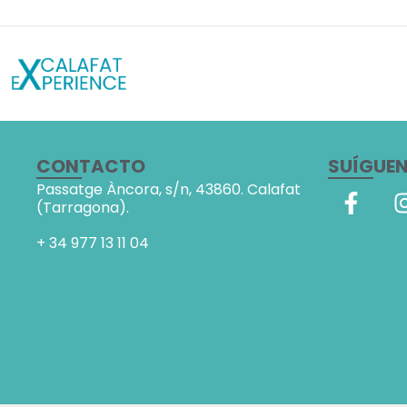
CONTACTO
SUÍGUE
Passatge Àncora, s/n,
43860. Calafat
(Tarragona).
+ 34
977 13 11 04