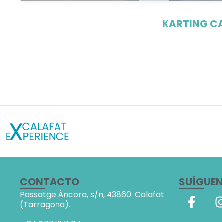
KARTING C
CONTACTO
SUÍGUE
Passatge Àncora, s/n,
43860. Calafat
(Tarragona).