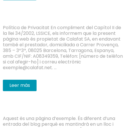
Política de Privacitat En compliment del Capítol II de
la llei 34/2002, LSSICE, els informem que la present
pàgina web és propietat de Calafat SA, en endavant
també el prestador, domiciliada a Carrer Provença,
385 – 3º3ª, 08025 Barcelona, Tarragona, Espanya,
amb CIF/NIF: A08349359, Telèfon: [número de telèfon
si cal afegir-ho] i correu electrònic
exemple@calafat.net. …
Leer más
Aquest és una pàgina d’exemple. És diferent d’una
entrada del blog perquè es mantindrà en un lloc i