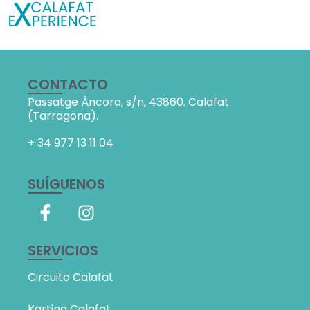
CONTACTO
Passatge Àncora, s/n,
43860. Calafat
(Tarragona).
+ 34
977 13 11 04
SUÍGUENOS
SERVICIOS
Circuito Calafat
Karting Calafat