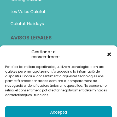
Les Veles Calafat
Calafat Holidays
AVISOS LEGALES
Política de Privacidad
Gestionar el
consentiment
Política de cookies (UE)
Per oferir les millors experiències, utilitzem tecnologies com ara
Amb el suport de:
galetes per emmagatzemar i/o accedir a la informació del
dispositiu. Donar el consentiment a aquestes tecnologies ens
permetrà processar dades com ara el comportament de
navegació o identificadors únics en aquest lloc. No consentir o
retirar el consentiment, pot afectar negativament determinades
característiques i funcions.
Accepta